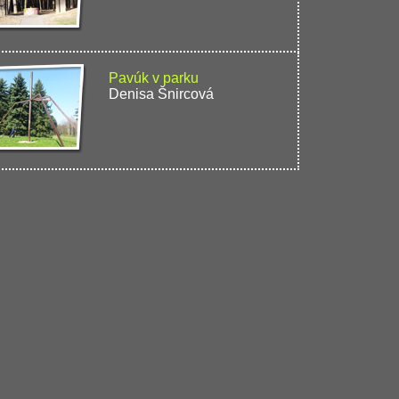
Pavúk v parku
Denisa Šnircová