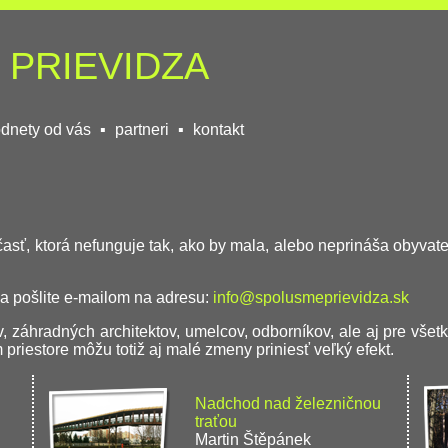
 PRIEVIDZA
dnety od vás
▪
partneri
▪
kontakt
 časť, ktorá nefunguje tak, ako by mala, alebo neprináša obyva
 a pošlite e-mailom na adresu:
info@spolusmeprievidza.sk
, záhradných architektov, umelcov, odborníkov, ale aj pre všetk
riestore môžu totiž aj malé zmeny priniesť veľký efekt.
Nadchod nad železničnou
traťou
Martin Štěpánek