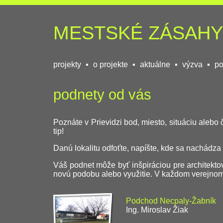
MESTSKÉ ZÁSAHY
projekty
▪
o projekte
▪
aktuálne
▪
výzva
▪
po
podnety od vás
Poznáte v Prievidzi bod, miesto, situáciu alebo
tip!
Danú lokalitu odfoťte, napíšte, kde sa nachádza
Váš podnet môže byť inšpiráciou pre architektov
novú podobu alebo využitie. V každom verejnom p
Podchod Necpaly-Žabník
Ing. Miroslav Žiak